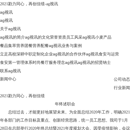
2021勠力同心，再创佳绩-ag视讯
ag视讯
ag视讯
关于ag视讯
ag视讯的简介
ag视讯的文化
荣誉资质
员工风采
ag视讯
小麦产品
餐品集萃
营养团餐
营养配餐
ag视讯
业务与案例
立足高校
深耕中职
定制化企业
ag视讯的合作伙伴
ag视讯
食安与运营
食安第一
管理体系
时尚餐厅
服务理念
ag视讯
ag视讯的招贤纳士
联系ag视讯
新闻中心
公司动态
行业新闻
2021勠力同心，再创佳绩
年终述职会
总结过去，才能更好地展望未来。为全面总结2020年工作，明确2021
年各部门的工作目标及重点、创新经营思路，统一员工思想。我司于1月
28日在总部举行2020年终总结暨2021年度规划大会。因受疫情影响，会议