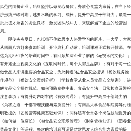
风范的团餐企业，始终坚持以做良心餐饮，办放心食堂为宗旨，在当下经
济形势严峻时期，越要不断的学习、成长，提升中高层干部能力，锻造一
批批德才兼备的贤臣良将，激发团队战斗力，来破解当下企业的经营困
局。
即使炎炎夏日，也抵挡不住欧思麦人热爱学习的脚步。一大早，大家
从四面八方赶来参加培训，开业典礼启动后，培训课程正式拉开帷幕。在
这为期8天7夜的培训时间中，有回顾加深企业了解的《ag视讯的文化》；
有开拓企业视觉文化的《互联网时代，每个人都是品牌》；有对于每一位
做食品人来讲重要的食品安全，为此特邀3位食品安全授课《餐饮服务操
作规范》《餐饮安全案例分析》《学校食堂从业人员食品安全培训》，讲
解食品安全操作规范、如何预防食物中毒、食品安全法、日常检查及迎检
注意事项；有提升对内对客的《有效沟通》；有提升中高层干部能力的
《为将之道—干部管理技能与素质提升》；有南昌大学食品学院博导付桂
明教授的《团餐营养健康基础知识》；同样还有食堂各个岗位技能提升的
《如何做一位店长》《4d食品安全现场管理》《财务管控知识》《团餐业
菜品文化》等课程。每次的培训真可谓是对欧思麦人综合能力素质的提