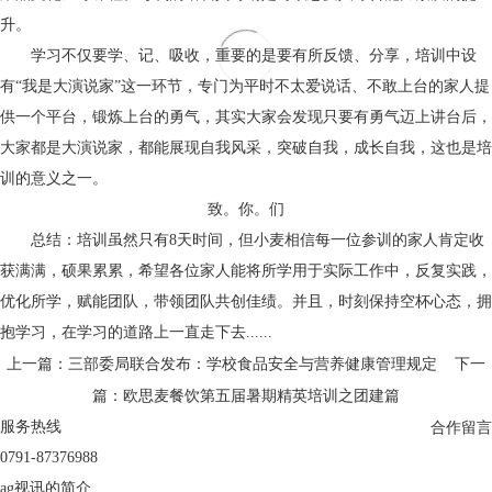
升。
学习不仅要学、记、吸收，重要的是要有所反馈、分享，培训中设
有“我是大演说家”这一环节，专门为平时不太爱说话、不敢上台的家人提
供一个平台，锻炼上台的勇气，其实大家会发现只要有勇气迈上讲台后，
大家都是大演说家，都能展现自我风采，突破自我，成长自我，这也是培
训的意义之一。
致。你。们
总结：培训虽然只有8天时间，但小麦相信每一位参训的家人肯定收
获满满，硕果累累，希望各位家人能将所学用于实际工作中，反复实践，
优化所学，赋能团队，带领团队共创佳绩。并且，时刻保持空杯心态，拥
抱学习，在学习的道路上一直走下去......
上一篇：三部委局联合发布：学校食品安全与营养健康管理规定
下一
篇：欧思麦餐饮第五届暑期精英培训之团建篇
服务热线
合作留言
0791-87376988
ag视讯的简介