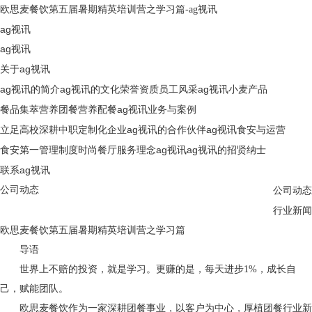
欧思麦餐饮第五届暑期精英培训营之学习篇-ag视讯
ag视讯
ag视讯
关于ag视讯
ag视讯的简介
ag视讯的文化
荣誉资质
员工风采
ag视讯
小麦产品
餐品集萃
营养团餐
营养配餐
ag视讯
业务与案例
立足高校
深耕中职
定制化企业
ag视讯的合作伙伴
ag视讯
食安与运营
食安第一
管理制度
时尚餐厅
服务理念
ag视讯
ag视讯的招贤纳士
联系ag视讯
公司动态
公司动态
行业新闻
欧思麦餐饮第五届暑期精英培训营之学习篇
导语
世界上不赔的投资，就是学习。更赚的是，每天进步1%，成长自
己，赋能团队。
欧思麦餐饮作为一家深耕团餐事业，以客户为中心，厚植团餐行业新