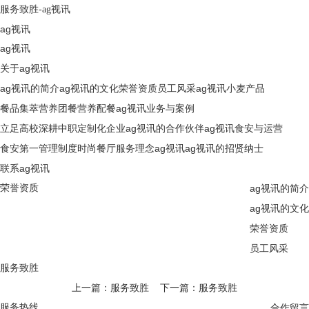
服务致胜-ag视讯
ag视讯
ag视讯
关于ag视讯
ag视讯的简介
ag视讯的文化
荣誉资质
员工风采
ag视讯
小麦产品
餐品集萃
营养团餐
营养配餐
ag视讯
业务与案例
立足高校
深耕中职
定制化企业
ag视讯的合作伙伴
ag视讯
食安与运营
食安第一
管理制度
时尚餐厅
服务理念
ag视讯
ag视讯的招贤纳士
联系ag视讯
荣誉资质
ag视讯的简介
ag视讯的文化
荣誉资质
员工风采
服务致胜
上一篇：服务致胜
下一篇：服务致胜
服务热线
合作留言