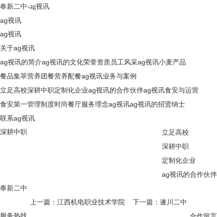
奉新二中-ag视讯
ag视讯
ag视讯
关于ag视讯
ag视讯的简介
ag视讯的文化
荣誉资质
员工风采
ag视讯
小麦产品
餐品集萃
营养团餐
营养配餐
ag视讯
业务与案例
立足高校
深耕中职
定制化企业
ag视讯的合作伙伴
ag视讯
食安与运营
食安第一
管理制度
时尚餐厅
服务理念
ag视讯
ag视讯的招贤纳士
联系ag视讯
深耕中职
立足高校
深耕中职
定制化企业
ag视讯的合作伙伴
奉新二中
上一篇：江西机电职业技术学院
下一篇：遂川二中
服务热线
合作留言