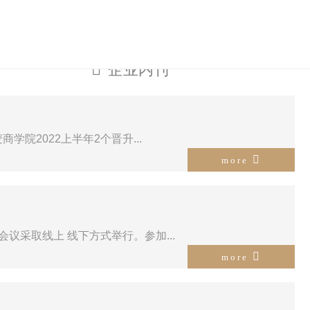
品&服务
品牌展示
一站式服务
党群中心
新闻资讯
联
ts & services
brand display
one-stop
between center
news
c
企业内刊
院2022上半年2个晋升...
more
采取线上 线下方式举行。参加...
more