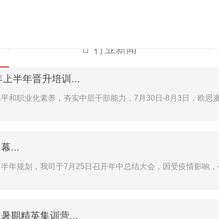
ag视讯
集团概况
产
agroup profile
produc
行业新闻
上半年晋升培训...
和职业化素养，夯实中层干部能力，7月30日-8月3日，欧思麦商学
...
半年规划，我司于7月25日召开年中总结大会，因受疫情影响，会议
期精英集训营...