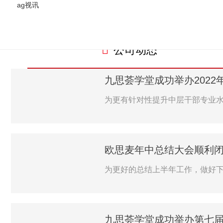
ag视讯
公司动态-ag视讯
ag视讯
新闻资讯

公司动态
九思荟学堂成功举办2022年
为更有针对性提升中层干部专业水平
欧思麦年中总结大会顺利闭幕
为更好的总结上半年工作，做好下
九思荟学堂成功举办第七届暑